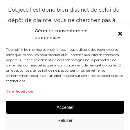
L’objectif est donc bien distinct de celui du
dépôt de plainte. Vous ne cherchez pas à
engager des poursuites mais à signaler la
Gérer le consentement
aux cookies
nature et la date d’un fait.
Pour offrir les meilleures expériences, nous utilisons des technologies
telles que les cookies pour stocker et/ou accéder aux informations des
Pour constituer une preuve à part entière,
appareils. Le fait de consentir à ces technologies nous permettra de
traiter des données telles que le comportement de navigation ou les ID
d’autres éléments devront venir en appui
uniques sur ce site. Le fait de ne pas consentir ou de retirer son
consentement peut avoir un effet négatif sur certaines caractéristiques
de la main courante. Par exemple, cela
et fonctions.
peut être des témoignages, un constat
Gérer les services
d’huissier, une plainte, etc.).
Accepter
Refuser
L’auteur des faits signalés n’aura pas