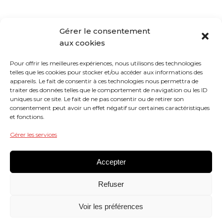
Cela paraissait en effet cohérent à une
Gérer le consentement
aux cookies
époque où le seul moyen d’avoir du THC
dans le sang était de consommer un
Pour offrir les meilleures expériences, nous utilisons des technologies
telles que les cookies pour stocker et/ou accéder aux informations des
produit stupéfiant.
appareils. Le fait de consentir à ces technologies nous permettra de
traiter des données telles que le comportement de navigation ou les ID
uniques sur ce site. Le fait de ne pas consentir ou de retirer son
consentement peut avoir un effet négatif sur certaines caractéristiques
Or, depuis la légalisation du CBD, il est
et fonctions.
désormais possible d’avoir du THC dans le
Gérer les services
sang en restant dans un cadre
Accepter
parfaitement légal.
Refuser
Dès lors, le système actuel n’a plus aucun
Voir les préférences
sens.